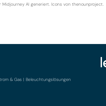
er Midjourney AI generiert. Icons von thenounproject.
trom & Gas
Beleuchtungslösungen