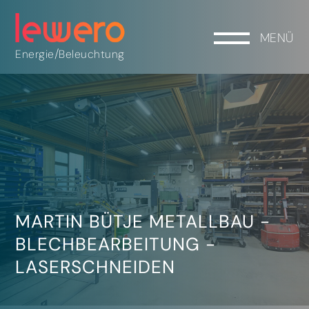
MENÜ
/
Energie
Beleuchtung
MARTIN BÜTJE METALLBAU -
BLECHBEARBEITUNG -
LASERSCHNEIDEN