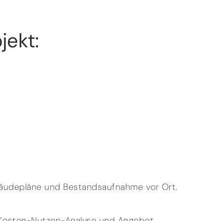
jekt:
bäudepläne und Bestandsaufnahme vor Ort.
, Kosten-Nutzen-Analyse und Angebot.