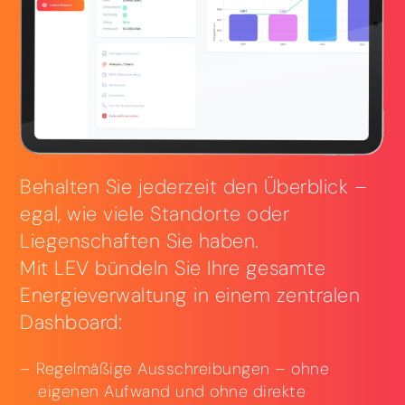
Behalten Sie jederzeit den Überblick –
egal, wie viele Standorte oder
Liegenschaften Sie haben.
Mit LEV bündeln Sie Ihre gesamte
Energieverwaltung in einem zentralen
Dashboard:
Regelmäßige Ausschreibungen – ohne
eigenen Aufwand und ohne direkte